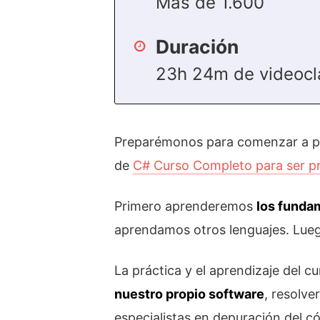
Más de 1.600
Duración
23h 24m de videocl
Preparémonos para comenzar a 
de
C# Curso Completo para ser 
Primero aprenderemos
los funda
aprendamos otros lenguajes. Lue
La práctica y el aprendizaje del
nuestro propio software
, resolv
especialistas en depuración del c