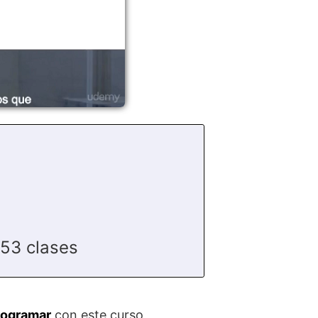
53 clases
programar
con este curso