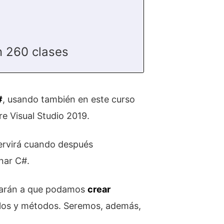
n 260 clases
#
, usando también en este curso
e Visual Studio 2019.
servirá cuando después
nar C#.
evarán a que podamos
crear
iclos y métodos. Seremos, además,