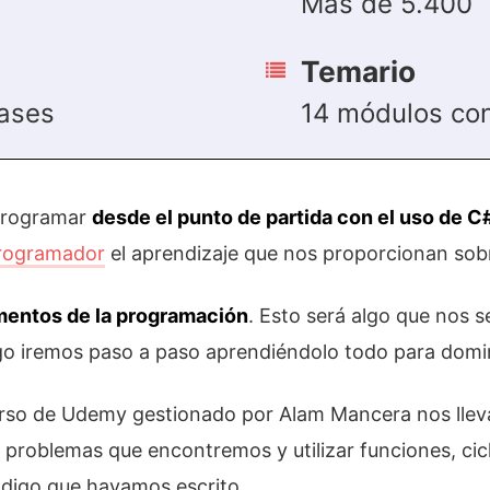
Más de 5.400
Temario
ases
14 módulos co
programar
desde el punto de partida con el uso de C
programador
el aprendizaje que nos proporcionan sobr
mentos de la programación
. Esto será algo que nos 
go iremos paso a paso aprendiéndolo todo para domi
 curso de Udemy gestionado por Alam Mancera nos ll
er problemas que encontremos y utilizar funciones, c
ódigo que hayamos escrito.