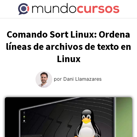
Saltar
al
contenido
Comando Sort Linux: Ordena
líneas de archivos de texto en
Linux
por
Dani Llamazares