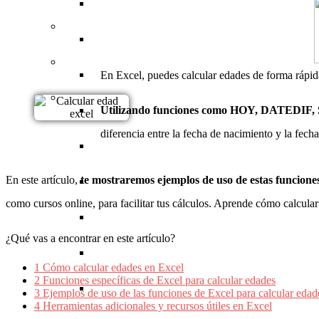
Desarrollo de Apps
Redes
UX (experiencia de usuario)
Herramientas de fotografía
Ventas
Finanzas
Hialeah
Houston
Académico
Testing
Hardware
Dibujo
Gestión de proyectos
Contabilidad (tesorería)
Idiomas
Houston
Miami
Salud
Sistemas operativos
Diseño de moda
Recursos humanos
Criptomonedas
Profesorado (docentes)
Salud
Las Vegas
New York
En Excel, puedes calcular edades de forma rápida
Música
Utilizando funciones como HOY, DATEDI
Herramientas de Google
3D
Emprendimiento
Inversiones
Ingeniería
Fitness
Música
Los Ángeles
diferencia entre la fecha de nacimiento y la fecha
Diseño arquitectónico
Comunicación
Matemáticas
Estética
Producción musical
Maryland
En este artículo,
te mostraremos ejemplos de uso de estas funcione
Gestión empresarial
Ciencia
Nutrición
Instrumentos musicales
Miami
como cursos online, para facilitar tus cálculos. Aprende cómo calcular
Humanidades
New York
¿Qué vas a encontrar en este artículo?
Preparación de exámenes
Orlando
1
Cómo calcular edades en Excel
2
Funciones específicas de Excel para calcular edades
Utah
3
Ejemplos de uso de las funciones de Excel para calcular edad
4
Herramientas adicionales y recursos útiles en Excel