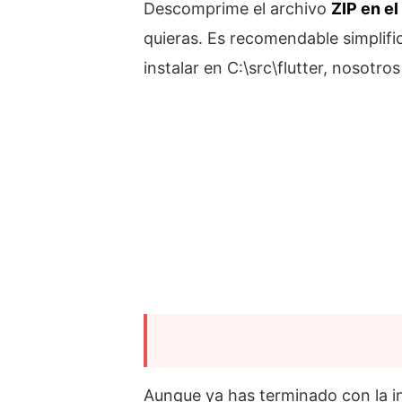
Descomprime el archivo
ZIP en e
quieras. Es recomendable simplific
instalar en C:\src\flutter, nosotro
Aunque ya has terminado con la i