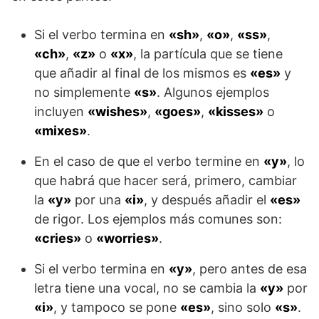
Si el verbo termina en
«sh»
,
«o»
,
«ss»
,
«ch»
,
«z»
o
«x»
, la partícula que se tiene
que añadir al final de los mismos es
«es»
y
no simplemente
«s»
. Algunos ejemplos
incluyen
«wishes»
,
«goes»
,
«kisses»
o
«mixes»
.
En el caso de que el verbo termine en
«y»
, lo
que habrá que hacer será, primero, cambiar
la
«y»
por una
«i»
, y después añadir el
«es»
de rigor. Los ejemplos más comunes son:
«cries»
o
«worries»
.
Si el verbo termina en
«y»
, pero antes de esa
letra tiene una vocal, no se cambia la
«y»
por
«i»
, y tampoco se pone
«es»
, sino solo
«s»
.