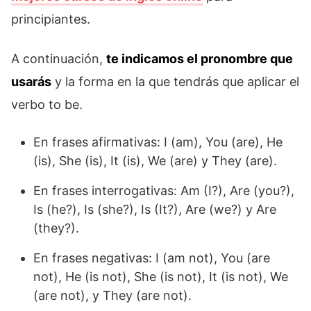
principiantes.
A continuación,
te indicamos el pronombre que
usarás
y la forma en la que tendrás que aplicar el
verbo to be.
En frases afirmativas: I (am), You (are), He
(is), She (is), It (is), We (are) y They (are).
En frases interrogativas: Am (I?), Are (you?),
Is (he?), Is (she?), Is (It?), Are (we?) y Are
(they?).
En frases negativas: I (am not), You (are
not), He (is not), She (is not), It (is not), We
(are not), y They (are not).