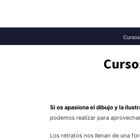
Saltar
al
contenido
Cursos
Cursos
Si os apasiona el dibujo y la ilust
podemos realizar para aprovechar 
Los retratos nos llenan de una f