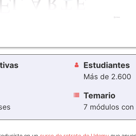
tivas
Estudiantes
Más de 2.600
Temario
ses
7 módulos con 
troducirte en un
curso de retrato de Udemy
que apues