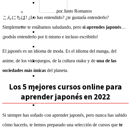
Testing
Hardware
Dibujo
Gestión de proyectos
Contabilidad (tesorería)
Idiomas
Houston
Miami
por
Justo Romanos
Salud
Sistemas operativos
Diseño de moda
Recursos humanos
Criptomonedas
Profesorado (docentes)
Salud
Las Vegas
New York
こんにちは! ¿Lo has entendido? ¿te gustaría entenderlo?
Música
Simplemente te estábamos saludando, pero
si aprendes japonés
…
Herramientas de Google
3D
Emprendimiento
Inversiones
Ingeniería
Fitness
Música
Los Ángeles
¡podrás entenderlo por ti mismo e incluso escribirlo!
Diseño arquitectónico
Comunicación
Matemáticas
Estética
Producción musical
Maryland
El japonés es un idioma de moda. Es el idioma del manga, del
anime, de los videojuegos, de la cultura otaku y de
una de las
Gestión empresarial
Ciencia
Nutrición
Instrumentos musicales
Miami
sociedades más únicas
del planeta.
Humanidades
New York
Los 5 mejores cursos online para
Preparación de exámenes
Orlando
aprender japonés en 2022
Utah
Si siempre has soñado con aprender japonés, pero nunca has sabido
cómo hacerlo, te hemos preparado una selección de cursos que
te