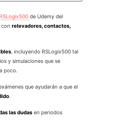
 RSLogix500
de Udemy del
s con
relevadores, contactos,
ibles
, incluyendo RSLogix500 tal
ios y simulaciones que se
a poco.
s exámenes que ayudarán a que el
dido
.
das las dudas
en periodos