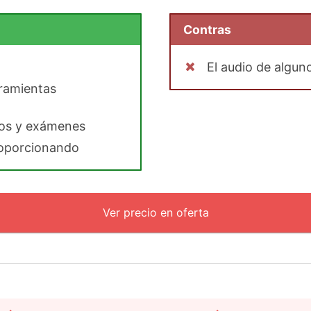
Contras
o
El audio de algun
ramientas
cios y exámenes
roporcionando
Ver precio en oferta