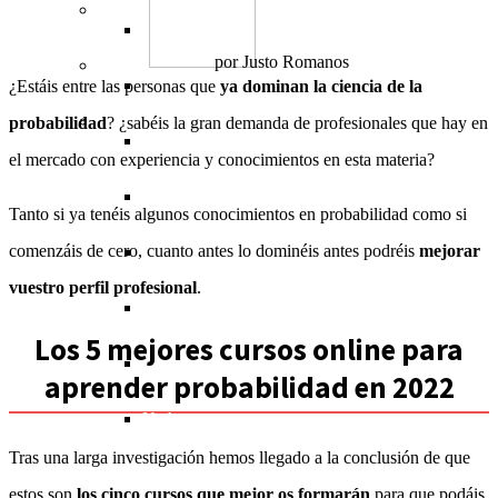
Académico
Testing
Hardware
Dibujo
Gestión de proyectos
Contabilidad (tesorería)
Idiomas
Houston
Miami
por
Justo Romanos
Salud
Sistemas operativos
Diseño de moda
Recursos humanos
Criptomonedas
Profesorado (docentes)
Salud
Las Vegas
New York
¿Estáis entre las personas que
ya dominan la ciencia de la
Música
probabilidad
? ¿sabéis la gran demanda de profesionales que hay en
Herramientas de Google
3D
Emprendimiento
Inversiones
Ingeniería
Fitness
Música
Los Ángeles
el mercado con experiencia y conocimientos en esta materia?
Diseño arquitectónico
Comunicación
Matemáticas
Estética
Producción musical
Maryland
Tanto si ya tenéis algunos conocimientos en probabilidad como si
comenzáis de cero, cuanto antes lo dominéis antes podréis
mejorar
Gestión empresarial
Ciencia
Nutrición
Instrumentos musicales
Miami
vuestro perfil profesional
.
Humanidades
New York
Los 5 mejores cursos online para
Preparación de exámenes
Orlando
aprender probabilidad en 2022
Utah
Tras una larga investigación hemos llegado a la conclusión de que
estos son
los cinco cursos que mejor os formarán
para que podáis