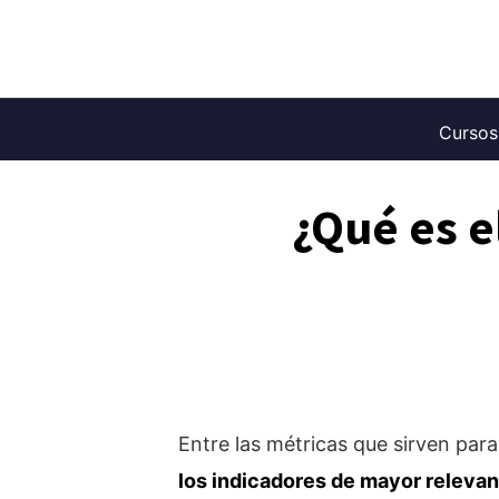
Saltar
al
contenido
Cursos
¿Qué es e
Entre las métricas que sirven par
los indicadores de mayor relevan