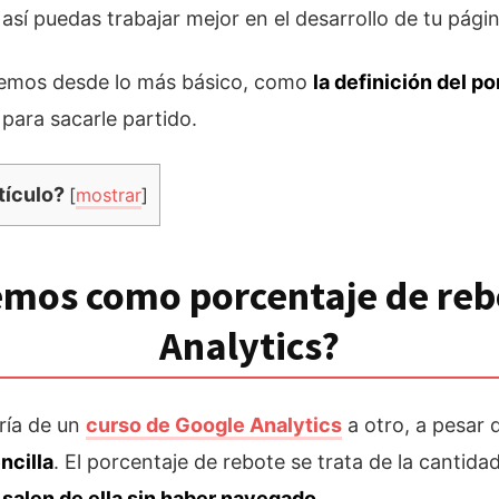
así puedas trabajar mejor en el desarrollo de tu págin
quemos desde lo más básico, como
la definición del p
para sacarle partido.
tículo?
[
mostrar
]
mos como porcentaje de reb
Analytics?
aría de un
curso de Google Analytics
a otro, a pesar 
ncilla
. El porcentaje de rebote se trata de la cantid
y
salen de ella sin haber navegado
.