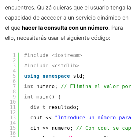
encuentres. Quizá quieras que el usuario tenga la
capacidad de acceder a un servicio dinámico en
el que
hacer la consulta con un número
. Para
ello, necesitarás usar el siguiente código:
1
#include <iostream>
2
3
#include <cstdlib>
4
5
using
namespace
std;
6
7
int
numero; 
// Elimina el valor por 
8
9
int
main() {
10
11
div_t
resultado;
12
13
cout << 
"Introduce un número para 
14
15
cin >> numero; 
// Con cout se capt
16