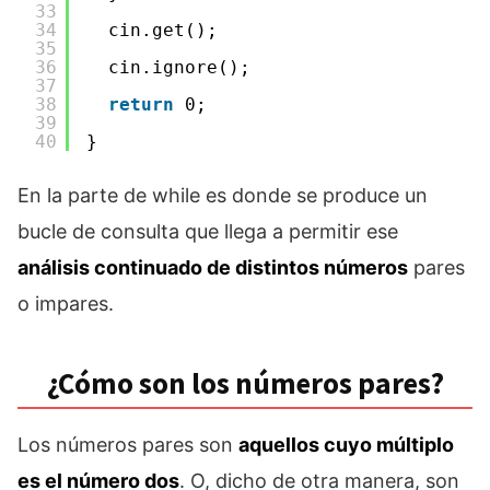
33
34
cin.get();
35
36
cin.ignore();
37
38
return
0;
39
40
}
En la parte de while es donde se produce un
bucle de consulta que llega a permitir ese
análisis continuado de distintos números
pares
o impares.
¿Cómo son los números pares?
Los números pares son
aquellos cuyo múltiplo
es el número dos
. O, dicho de otra manera, son