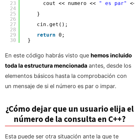
23
cout << numero << 
" es par"
<<
24
25
}
26
27
cin.get();
28
29
return
0;
30
}
En este código habrás visto que
hemos incluido
toda la estructura mencionada
antes, desde los
elementos básicos hasta la comprobación con
un mensaje de si el número es par o impar.
¿Cómo dejar que un usuario elija el
número de la consulta en C++?
Esta puede ser otra situación ante la que te