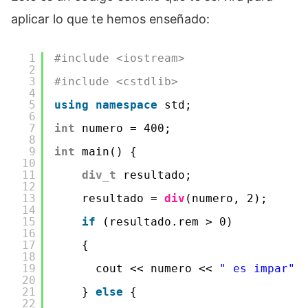
aplicar lo que te hemos enseñado:
1
#include <iostream>
2
3
#include <cstdlib>
4
5
using
namespace
std;
6
7
int
numero = 400;
8
9
int
main() {
10
11
div_t
resultado;
12
13
resultado = 
div
(numero, 2);
14
15
if
(resultado.rem > 0)
16
17
{
18
19
cout << numero << 
" es impar"
20
21
} 
else
{
22