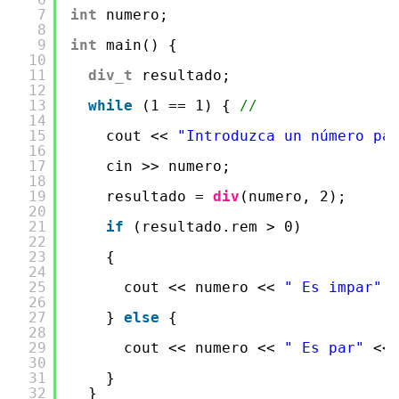
7
int
numero;
8
9
int
main() {
10
11
div_t
resultado;
12
13
while
(1 == 1) { 
//
14
15
cout << 
"Introduzca un número pa
16
17
cin >> numero;
18
19
resultado = 
div
(numero, 2);
20
21
if
(resultado.rem > 0)
22
23
{
24
25
cout << numero << 
" Es impar"
26
27
} 
else
{
28
29
cout << numero << 
" Es par"
<<
30
31
}
32
}