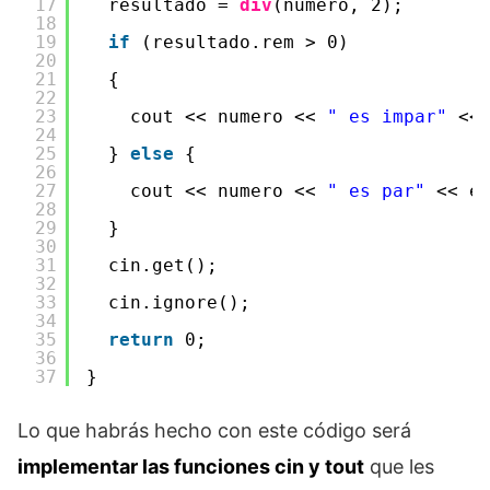
17
resultado = 
div
(numero, 2);
18
19
if
(resultado.rem > 0)
20
21
{
22
23
cout << numero << 
" es impar"
<<
24
25
} 
else
{
26
27
cout << numero << 
" es par"
<< e
28
29
}
30
31
cin.get();
32
33
cin.ignore();
34
35
return
0;
36
37
}
Lo que habrás hecho con este código será
implementar las funciones cin y tout
que les