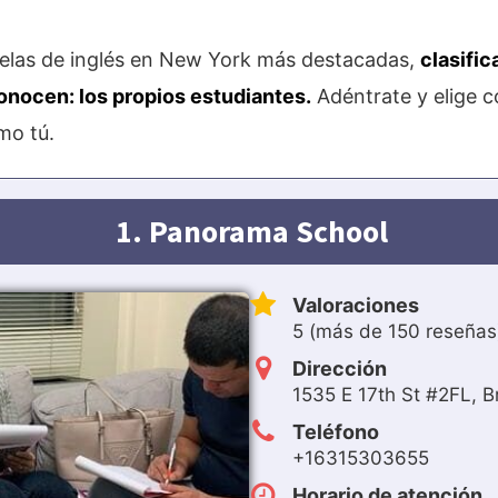
uelas de inglés en New York más destacadas,
clasifi
onocen: los propios estudiantes.
Adéntrate y elige c
mo tú.
1. Panorama School
Valoraciones
5 (más de 150 reseñas
Dirección
1535 E 17th St #2FL, B
Teléfono
+16315303655
Horario de atención