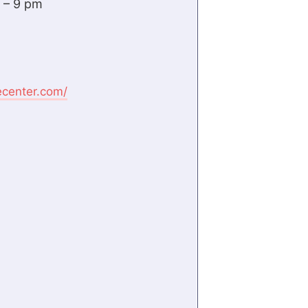
m – 9 pm
ecenter.com/