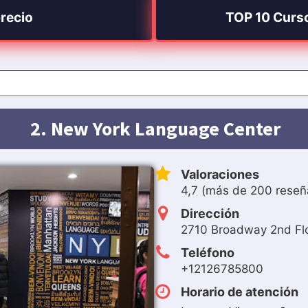
precio
TOP 10 Curso
2. New York Language Center
Valoraciones
4,7 (más de 200 reseñ
Dirección
2710 Broadway 2nd Fl
Teléfono
+12126785800
Horario de atención