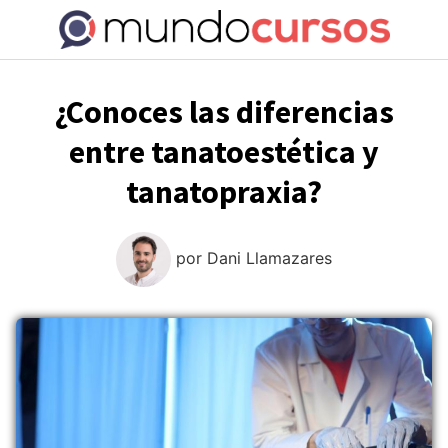
Saltar
al
contenido
¿Conoces las diferencias
entre tanatoestética y
tanatopraxia?
por
Dani Llamazares