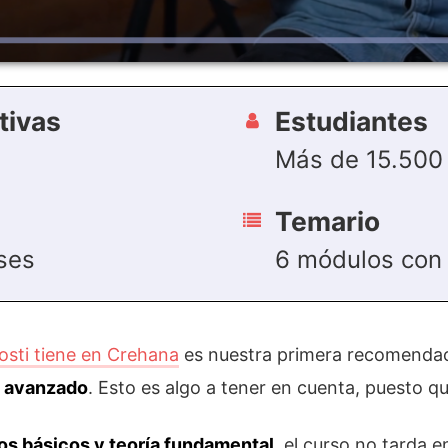
tivas
Estudiantes
Más de 15.500
Temario
ses
6 módulos con 
osti tiene en Crehana
es nuestra primera recomenda
l avanzado
. Esto es algo a tener en cuenta, puesto qu
os básicos y teoría fundamental
, el curso no tarda 