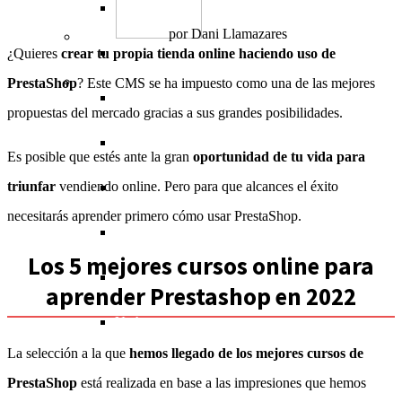
Testing
Hardware
Dibujo
Gestión de proyectos
Contabilidad (tesorería)
Idiomas
Houston
Miami
por
Dani Llamazares
Salud
Sistemas operativos
Diseño de moda
Recursos humanos
Criptomonedas
Profesorado (docentes)
Salud
Las Vegas
New York
¿Quieres
crear tu propia tienda online haciendo uso de
Música
PrestaShop
? Este CMS se ha impuesto como una de las mejores
Herramientas de Google
3D
Emprendimiento
Inversiones
Ingeniería
Fitness
Música
Los Ángeles
propuestas del mercado gracias a sus grandes posibilidades.
Diseño arquitectónico
Comunicación
Matemáticas
Estética
Producción musical
Maryland
Es posible que estés ante la gran
oportunidad de tu vida para
triunfar
vendiendo online. Pero para que alcances el éxito
Gestión empresarial
Ciencia
Nutrición
Instrumentos musicales
Miami
necesitarás aprender primero cómo usar PrestaShop.
Humanidades
New York
Los 5 mejores cursos online para
Preparación de exámenes
Orlando
aprender Prestashop en 2022
Utah
La selección a la que
hemos llegado de los mejores cursos de
PrestaShop
está realizada en base a las impresiones que hemos