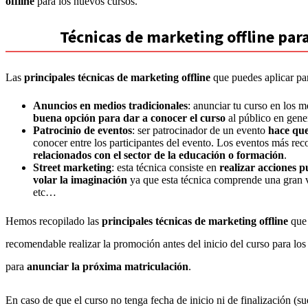
offline
para los nuevos cursos.
Técnicas de marketing offline par
Las
principales técnicas de marketing offline
que puedes aplicar par
Anuncios en medios tradicionales
: anunciar tu curso en los m
buena opción para dar a conocer el curso
al público en gene
Patrocinio de eventos
: ser patrocinador de un evento
hace que
conocer entre los participantes del evento. Los eventos más r
relacionados con el sector de la educación o formación
.
Street marketing
: esta técnica consiste en
realizar acciones p
volar la imaginación
ya que esta técnica comprende una gran va
etc…
Hemos recopilado las
principales técnicas de marketing offline
que 
recomendable realizar la promoción antes del inicio del curso para lo
para
anunciar la próxima matriculación
.
En caso de que el curso no tenga fecha de inicio ni de finalización (sue