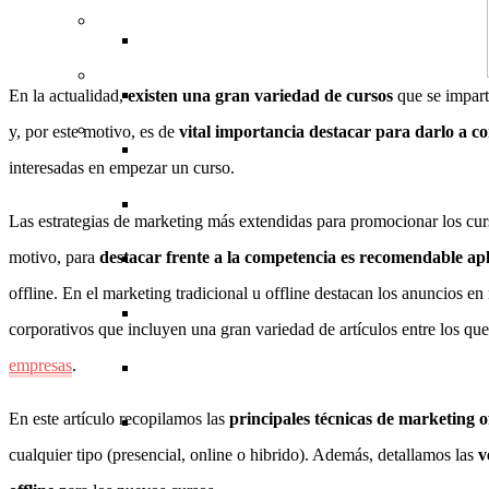
Académico
Testing
Hardware
Dibujo
Gestión de proyectos
Contabilidad (tesorería)
Idiomas
Houston
Miami
Salud
Sistemas operativos
Diseño de moda
Recursos humanos
Criptomonedas
Profesorado (docentes)
Salud
Las Vegas
New York
En la actualidad,
existen una gran variedad de cursos
que se impart
Música
y, por este motivo, es de
vital importancia destacar para darlo a c
Herramientas de Google
3D
Emprendimiento
Inversiones
Ingeniería
Fitness
Música
Los Ángeles
interesadas en empezar un curso.
Diseño arquitectónico
Comunicación
Matemáticas
Estética
Producción musical
Maryland
Las estrategias de marketing más extendidas para promocionar los cur
motivo, para
destacar frente a la competencia es recomendable apli
Gestión empresarial
Ciencia
Nutrición
Instrumentos musicales
Miami
offline. En el marketing tradicional u offline destacan los anuncios en
Humanidades
New York
corporativos que incluyen una gran variedad de artículos entre los qu
empresas
.
Preparación de exámenes
Orlando
En este artículo recopilamos las
principales técnicas de marketing of
Utah
cualquier tipo (presencial, online o hibrido). Además, detallamos las
v