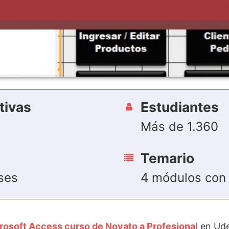
tivas
Estudiantes
Más de 1.360
Temario
ses
4 módulos con
rosoft Access curso de Novato a Profesional
en Ude