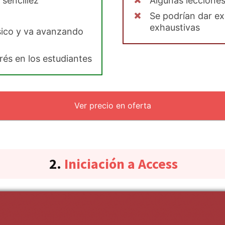
 sencillez
Algunas leccione
Se podrían dar ex
exhaustivas
ico y va avanzando
rés en los estudiantes
Ver precio en oferta
2.
Iniciación a Access