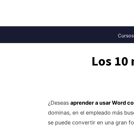
Saltar
al
contenido
Cursos
Los 10
¿Deseas
aprender a usar Word co
dominas, en el empleado más bus
se puede convertir en una gran for