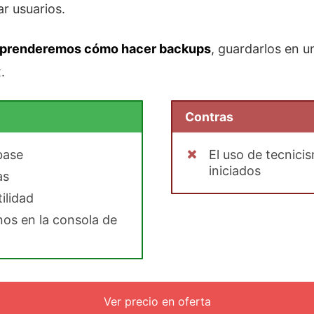
r usuarios.
aprenderemos cómo hacer backups
, guardarlos en u
.
Contras
base
El uso de tecnici
iniciados
as
ilidad
nos en la consola de
Ver precio en oferta