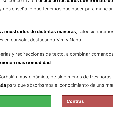
ar se concentra en
el uso de los datos con formato de
 y nos enseña lo que tenemos que hacer para manejar
a mostrarlos de distintas maneras
, seleccionaremo
ores en consola, destacando Vim y Nano.
rías y redirecciones de texto, a combinar comandos
rcionen más comodidad
.
orbalán muy dinámico, de algo menos de tres horas 
ada
para que absorbamos el conocimiento de una ma
Contras