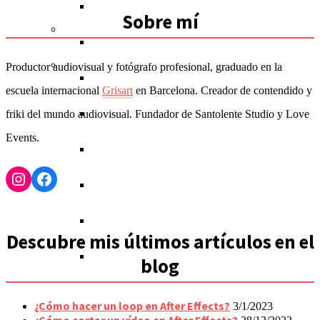
Testing
Hardware
Dibujo
Gestión de proyectos
Contabilidad (tesorería)
Idiomas
Houston
Miami
Sobre mí
Salud
Sistemas operativos
Diseño de moda
Recursos humanos
Criptomonedas
Profesorado (docentes)
Salud
Las Vegas
New York
Música
Productor audiovisual y fotógrafo profesional, graduado en la
Herramientas de Google
3D
Emprendimiento
Inversiones
Ingeniería
Fitness
Música
Los Ángeles
escuela internacional
Grisart
en Barcelona. Creador de contendido y
Diseño arquitectónico
Comunicación
Matemáticas
Estética
Producción musical
Maryland
friki del mundo audiovisual. Fundador de Santolente Studio y Love
Events.
Gestión empresarial
Ciencia
Nutrición
Instrumentos musicales
Miami
Instagram
Facebook
Humanidades
New York
Preparación de exámenes
Orlando
Descubre mis últimos artículos en el
Utah
blog
¿Cómo hacer un loop en After Effects?
3/1/2023