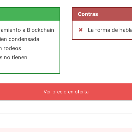
Contras
camiento a Blockchain
La forma de habla
bien condensada
n rodeos
es no tienen
Ver precio en oferta