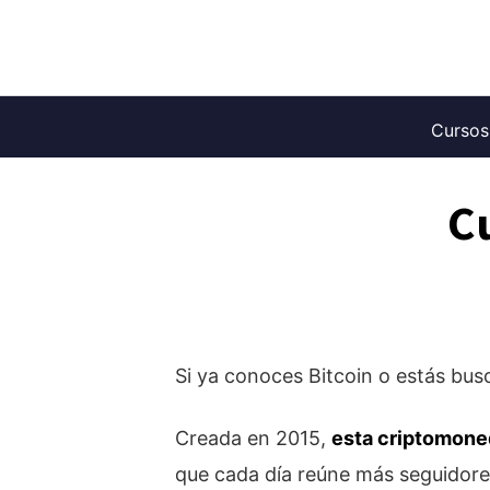
Saltar
al
contenido
Cursos
C
Si ya conoces Bitcoin o estás bu
Creada en 2015,
esta criptomoned
que cada día reúne más seguidore